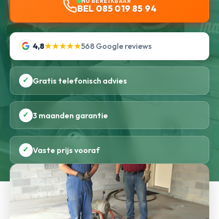
NU BEREIKBAAR
BEL 085 019 85 94
4,8
★★★★★
568 Google reviews
✓
Gratis telefonisch advies
✓
3 maanden garantie
✓
Vaste prijs vooraf