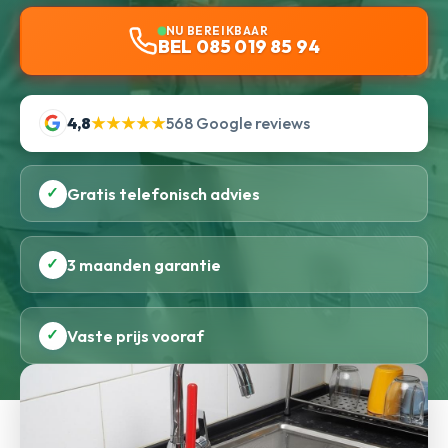
NU BEREIKBAAR
BEL 085 019 85 94
4,8
★★★★★
568 Google reviews
✓
Gratis telefonisch advies
✓
3 maanden garantie
✓
Vaste prijs vooraf