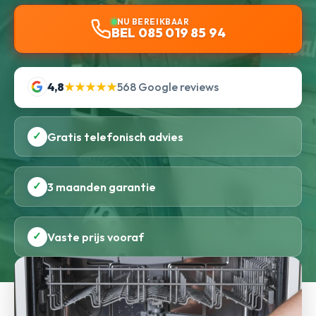
NU BEREIKBAAR
BEL 085 019 85 94
4,8
★★★★★
568 Google reviews
✓
Gratis telefonisch advies
✓
3 maanden garantie
✓
Vaste prijs vooraf