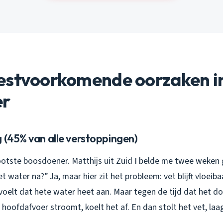
estvoorkomende oorzaken i
er
 (45% van alle verstoppingen)
rootste boosdoener. Matthijs uit Zuid I belde me twee weken 
et water na?” Ja, maar hier zit het probleem: vet blijft vloeib
 voelt dat hete water heet aan. Maar tegen de tijd dat het do
oofdafvoer stroomt, koelt het af. En dan stolt het vet, laag