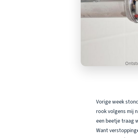
Vorige week stond 
rook volgens mij 
een beetje traag w
Want verstoppinge