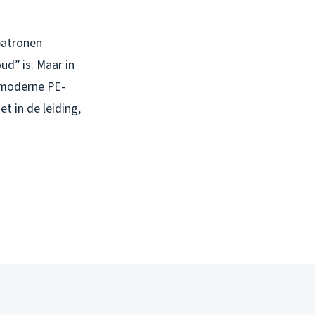
patronen
d” is. Maar in
 moderne PE-
t in de leiding,