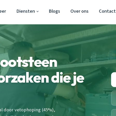
eer
Diensten
Blogs
Over ons
Contact
gootsteen
orzaken die je
al door vetophoping (45%),