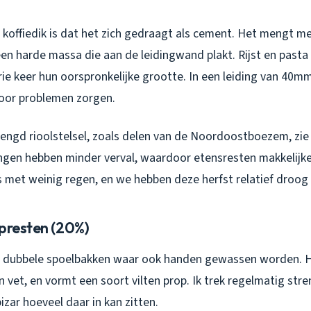
koffiedik is dat het zich gedraagt als cement. Het mengt met
n harde massa die aan de leidingwand plakt. Rijst en pasta 
rie keer hun oorspronkelijke grootte. In een leiding van 40m
voor problemen zorgen.
engd rioolstelsel, zoals delen van de Noordoostboezem, zie 
ingen hebben minder verval, waardoor etensresten makkelijker
s met weinig regen, en we hebben deze herfst relatief droog
epresten (20%)
 bij dubbele spoelbakken waar ook handen gewassen worden. 
 vet, en vormt een soort vilten prop. Ik trek regelmatig st
bizar hoeveel daar in kan zitten.