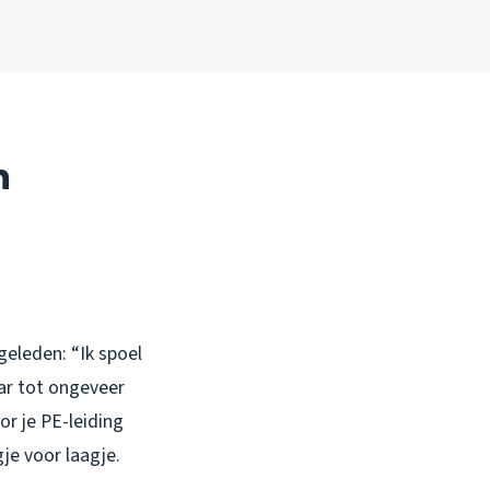
n
geleden: “Ik spoel
aar tot ongeveer
or je PE-leiding
je voor laagje.