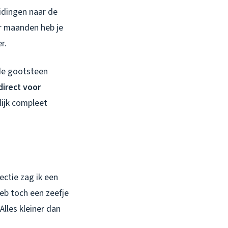
idingen naar de
ar maanden heb je
r.
 de gootsteen
direct voor
lijk compleet
ctie zag ik een
heb toch een zeefje
Alles kleiner dan