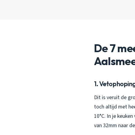
De 7 me
Aalsme
1. Vetophoping
Dit is veruit de g
toch altijd met he
10°C. In je keuken
van 32mm naar de h