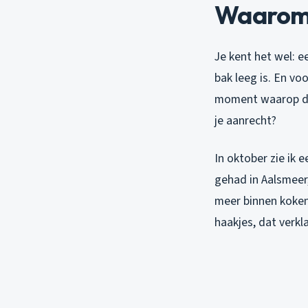
Waarom v
Je kent het wel: e
bak leeg is. En vo
moment waarop de 
je aanrecht?
In oktober zie ik 
gehad in Aalsmeer
meer binnen koken,
haakjes, dat verkl