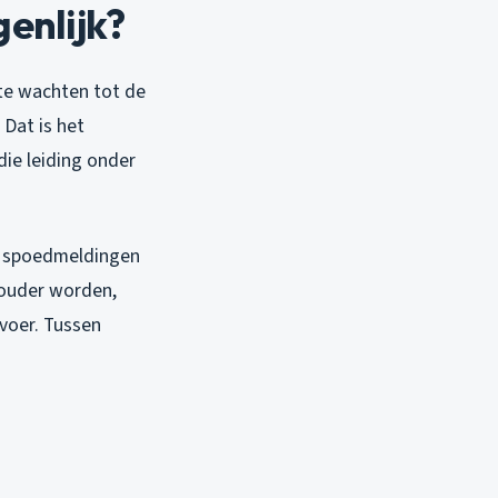
enlijk?
 te wachten tot de
 Dat is het
ie leiding onder
 47 spoedmeldingen
kouder worden,
fvoer. Tussen