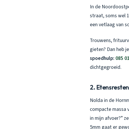
In de Noordoostpo
straat, soms wel 1
een vetlaag van so
Trouwens, frituurv
gieten? Dan heb j
spoedhulp:
085 0
dichtgegroeid.
2. Etensresten
Nolda in de Hornm
compacte massa van
in mijn afvoer?” z
5mm gaat er gew