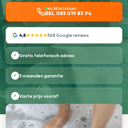
NU BEREIKBAAR
BEL 085 019 85 94
4,8
★★★★★
568 Google reviews
✓
Gratis telefonisch advies
✓
3 maanden garantie
✓
Vaste prijs vooraf