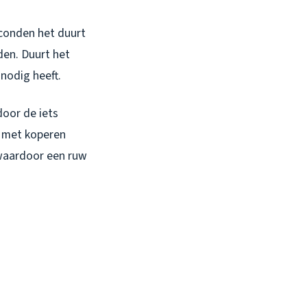
econden het duurt
den. Duurt het
nodig heeft.
door de iets
g met koperen
 waardoor een ruw