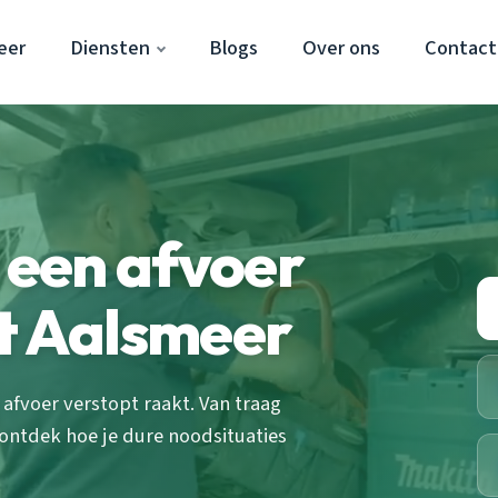
eer
Diensten
Blogs
Over ons
Contact
t een afvoer
t Aalsmeer
 afvoer verstopt raakt. Van traag
ntdek hoe je dure noodsituaties