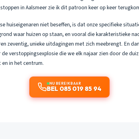
stoppen in Aalsmeer zie ik dit patroon keer op keer terugko
e huiseigenaren niet beseffen, is dat onze specifieke situati
igrond waar huizen op staan, en vooral die karakteristieke n
jaren zeventig, unieke uitdagingen met zich meebrengt. En d
r de verstoppingsexplosie die we elk najaar zien door de d
 en in het centrum.
NU BEREIKBAAR
BEL 085 019 85 94