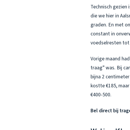
Technisch gezien 
die we hier in Aal
graden. En met on
constant in onver
voedselresten tot 
Vorige maand had 
traag” was. Bij c
bijna 2 centimete
kostte €185, maar
€400-500.
Bel direct bij tra