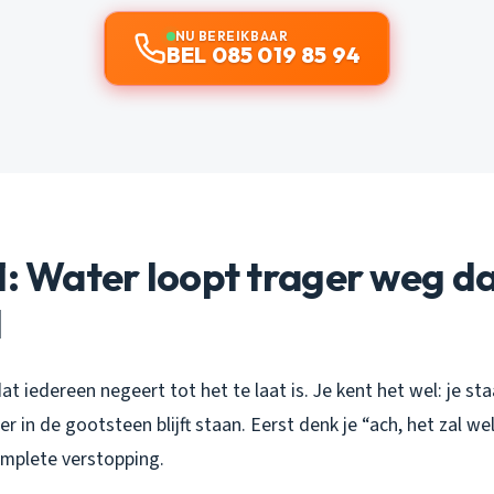
NU BEREIKBAAR
BEL 085 019 85 94
1: Water loopt trager weg d
l
dat iedereen negeert tot het te laat is. Je kent het wel: je st
r in de gootsteen blijft staan. Eerst denk je “ach, het zal we
omplete verstopping.