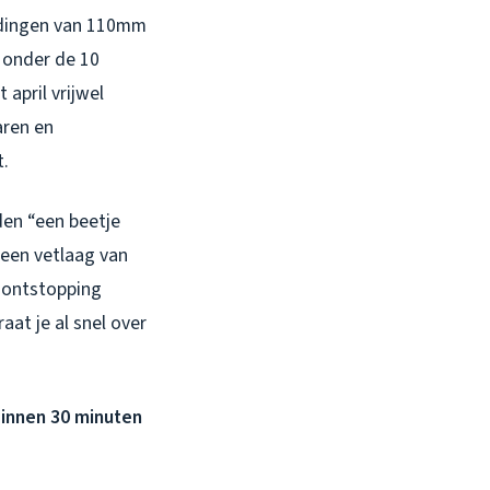
eidingen van 110mm
n onder de 10
april vrijwel
aren en
t.
den “een beetje
 een vetlaag van
e ontstopping
at je al snel over
binnen 30 minuten