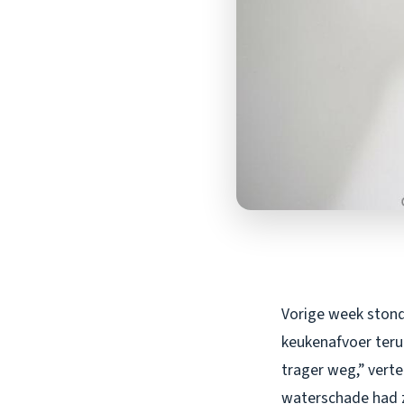
Vorige week stond 
keukenafvoer teru
trager weg,” verte
waterschade had z