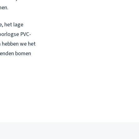
men.
e, het lage
aoorlogse PVC-
an hebben we het
uizenden bomen