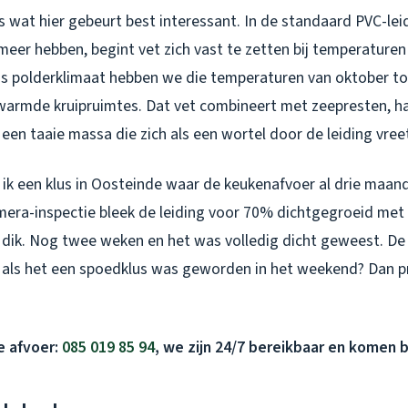
is wat hier gebeurt best interessant. In de standaard PVC-l
smeer hebben, begint vet zich vast te zetten bij temperature
s polderklimaat hebben we die temperaturen van oktober tot 
warmde kruipruimtes. Dat vet combineert met zeepresten, h
een taaie massa die zich als een wortel door de leiding vree
ik een klus in Oosteinde waar de keukenafvoer al drie maan
amera-inspectie bleek de leiding voor 70% dichtgegroeid met
r dik. Nog twee weken en het was volledig dicht geweest. D
 als het een spoedklus was geworden in het weekend? Dan pra
ge afvoer:
085 019 85 94
, we zijn 24/7 bereikbaar en komen 