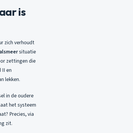
ar is
r zich verhoudt
Aalsmeer
situatie
or zettingen die
 II en
an lekken.
el in de oudere
staat het systeem
at? Precies, via
g zit.