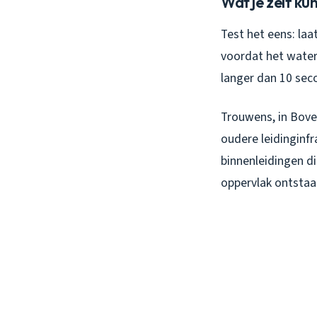
Wat je zelf ku
Test het eens: laa
voordat het water 
langer dan 10 sec
Trouwens, in Bove
oudere leidinginfr
binnenleidingen d
oppervlak ontstaat