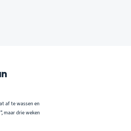
an
aat af te wassen en
l”, maar drie weken